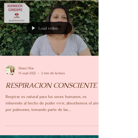
Es frecuente que con el estrés al que nos hemos ido
acostumbrando a vivir, las dificultades se tornan
abrumadoras, nublando nuestro...
Load video
Diana Vilar
13 sept 2022
2 min de lectura
RESPIRACION CONSCIENTE
Respirar es natural para los seres humanos, es