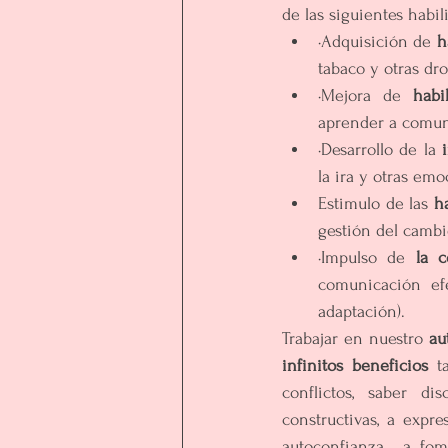
de las siguientes habil
·Adquisición de 
h
tabaco y otras dro
·Mejora de 
habi
aprender a comun
·Desarrollo de la 
la ira y otras emo
Estimulo de las 
h
gestión del cambio
·Impulso de
 la c
comunicación efe
adaptación). 
Trabajar en nuestro 
au
infinitos beneficios
 t
conflictos,  saber  dis
constructivas, a expr
autoconfianza,  a fom