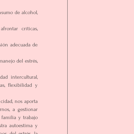
onsumo de alcohol, 
frontar críticas, 
sión adecuada de 
manejo del estrés, 
ad intercultural, 
, flexibilidad y 
 es una apuesta por nuestra felicidad, nos aporta 
os, a gestionar 
familia y trabajo 
tra autoestima y 
s del estrés, la 