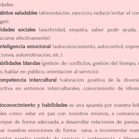
idades: 
ábitos saludables
 (alimentación, ejercicio, reducir/evitar el c
gas).
lidades sociales
 (asertividad, empatía, saber pedir ayuda, a
icarse efectivamente).
inteligencia emocional 
(autoconocimiento, autocontrol, expre
ciones, automotivación, etc.).
abilidades blandas
 (gestión de conflictos, gestión del tiempo, 
, hablar en público, orientación al servicio). 
ompetencia intercultural
 (valoración positiva de la diversid
ctiva en entornos interculturales, conocimiento de idiomas
toconocimiento y habilidades
ales como: estar en paz con nosotros mismos, a comunicarn
crepar de forma adecuada, a desarrollar relaciones de pareja, 
esar nuestras emociones de forma  sana, a incrementar nues
entar nuestro sentido de servicio y pertenencia, a liberarno