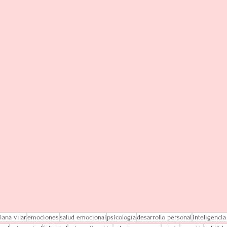
iana vilar
emociones
salud emocional
psicología
desarrollo personal
inteligenci