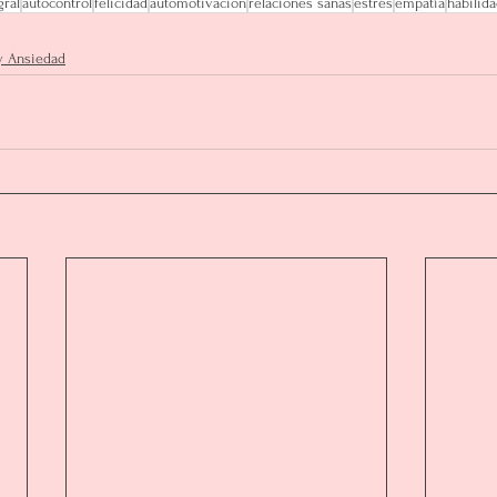
gral
autocontrol
felicidad
automotivación
relaciones sanas
estrés
empatía
habilid
y Ansiedad