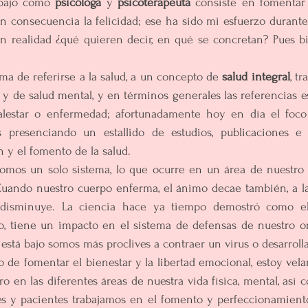
bajo como 
psicóloga 
y 
psicoterapeuta
 consiste en fomentar
n consecuencia la felicidad; ese ha sido mi esfuerzo durante 
n realidad ¿qué quieren decir, en qué se concretan? Pues bi
rma de referirse a la salud, a un concepto de 
salud integral
, t
a y de salud mental, y en términos generales las referencias e
malestar o enfermedad; afortunadamente hoy en día el foco 
presenciando un estallido de estudios, publicaciones e i
n y el fomento de la salud.
 somos un solo sistema, lo que ocurre en un área de nuestro 
Cuando nuestro cuerpo enferma, el ánimo decae también, a la
l disminuye. La ciencia hace ya tiempo demostró como el
o, tiene un impacto en el sistema de defensas de nuestro or
stá bajo somos más proclives a contraer un virus o desarrol
 de fomentar el bienestar y la libertad emocional, estoy vela
 en las diferentes áreas de nuestra vida física, mental, así c
tes y pacientes trabajamos en el fomento y perfeccionamiento