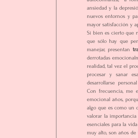
ansiedad y la depresi
nuevos entornos y paí
mayor satisfacción y ap
Si bien es cierto que 
que sólo hay que perf
manejar, presentan 
tr
derrotadas emocionalm
realidad, tal vez el p
procesar y sanar esa
desarrollarse  persona
Con frecuencia, me e
emocional años, porqu
algo que es como un de
valorar la importanci
esenciales para la vida
muy alto, son años de 