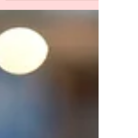
Considero que mi trabajo como psicóloga y
psicoterapeuta consiste en fomentar el bienestar y la
libertad emocional y en consecuencia la...