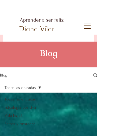
Aprender a ser feliz
Diana Vilar
Blog
Blog
Todas las entradas
Todas las entradas
Psicología positiva
Vida Expat
Estrés y Ansiedad