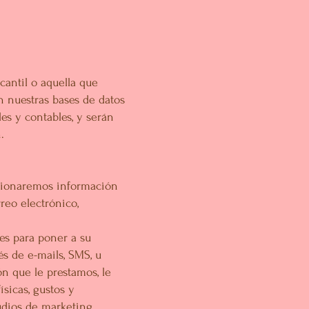
antil o aquella que
n nuestras bases de datos
les y contables, y serán
.
rcionaremos información
reo electrónico,
les para poner a su
és de e-mails, SMS, u
ón que le prestamos, le
sicas, gustos y
udios de marketing,