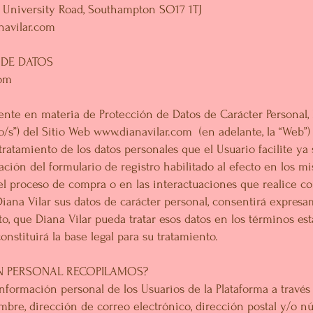
: 2 University Road, Southampton SO17 1TJ
navilar.com
 DE DATOS
com
ente en materia de Protección de Datos de Carácter Personal,
io/s”) del Sitio Web
www.dianavilar.com
(en adelante, la “Web”) 
tratamiento de los datos personales que el Usuario facilite ya s
ón del formulario de registro habilitado al efecto en los mism
el proceso de compra o en las interactuaciones que realice co
 Diana Vilar sus datos de carácter personal, consentirá expre
o, que Diana Vilar pueda tratar esos datos en los términos est
constituirá la base legal para su tratamiento.
N PERSONAL RECOPILAMOS?
nformación personal de los Usuarios de la Plataforma a través 
ombre, dirección de correo electrónico, dirección postal y/o 