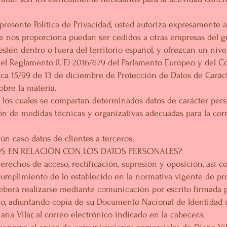
presente Política de Privacidad, usted autoriza expresamente a
ue nos proporciona puedan ser cedidos a otras empresas del g
estén dentro o fuera del territorio español, y ofrezcan un niv
 el Reglamento (UE) 2016/679 del Parlamento Europeo y del Co
ca 15/99 de 13 de diciembre de Protección de Datos de Caráct
obre la materia.
n los cuales se compartan determinados datos de carácter per
ón de medidas técnicas y organizativas adecuadas para la corr
n caso datos de clientes a terceros.
S EN RELACIÓN CON LOS DATOS PERSONALES?
erechos de acceso, rectificación, supresión y oposición, así c
cumplimiento de lo establecido en la normativa vigente de pro
eberá realizarse mediante comunicación por escrito firmada por
io, adjuntando copia de su Documento Nacional de Identidad
iana Vilar, al correo electrónico indicado en la cabecera.