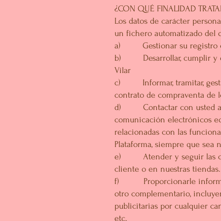
¿CON QUÉ FINALIDAD TRAT
Los datos de carácter person
un fichero automatizado del q
a) Gestionar su registro c
b) Desarrollar, cumplir y ej
Vilar
c) Informar, tramitar, gesti
contrato de compraventa de l
d) Contactar con usted a tra
comunicación electrónicos eq
relacionadas con las funcional
Plataforma, siempre que sea n
e) Atender y seguir las cons
cliente o en nuestras tiendas.
f) Proporcionarle informaci
otro complementario, incluyen
publicitarias por cualquier c
etc.