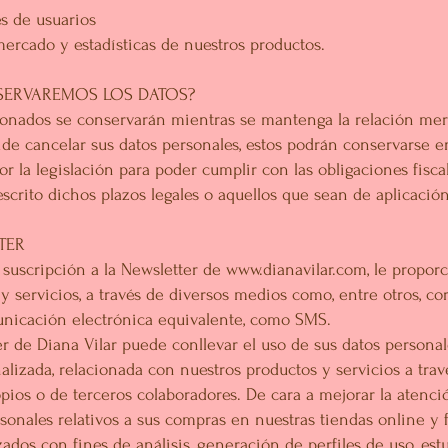
 de usuarios
cado y estadísticas de nuestros productos.
SERVAREMOS LOS DATOS?
ionados se conservarán mientras se mantenga la relación merc
cide cancelar sus datos personales, estos podrán conservarse e
or la legislación para poder cumplir con las obligaciones fisca
crito dichos plazos legales o aquellos que sean de aplicación
TER
 suscripción a la Newsletter de
www.dianavilar.com
, le propo
y servicios, a través de diversos medios como, entre otros, cor
nicación electrónica equivalente, como SMS.
er de Diana Vilar puede conllevar el uso de sus datos persona
alizada, relacionada con nuestros productos y servicios a trav
pios o de terceros colaboradores. De cara a mejorar la atenci
onales relativos a sus compras en nuestras tiendas online y fí
zados con fines de análisis, generación de perfiles de uso, est